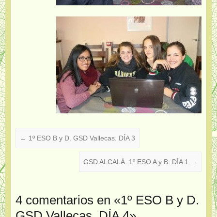
←
1º ESO B y D. GSD Vallecas. DÍA 3
GSD ALCALÁ. 1º ESO A y B. DÍA 1
→
4 comentarios en «
1º ESO B y D.
GSD Vallecas. DÍA 4
»