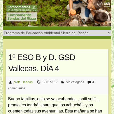
Saltar
al
contenido
1º ESO B y D. GSD
Vallecas. DÍA 4
profe_sendas
19/01/2017
Sin categoria
4
comentarios
Bueno familias, esto se va acabando… sniff sniff…
pronto les tendréis para que los achuchéis y os
cuenten todas sus aventurillas. Esta mañana se han