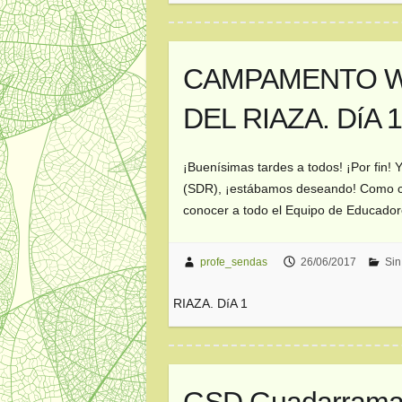
CAMPAMENTO W
DEL RIAZA. DíA 
¡Buenísimas tardes a todos! ¡Por fi
(SDR), ¡estábamos deseando! Como ca
conocer a todo el Equipo de Educado
profe_sendas
26/06/2017
Sin
RIAZA. DíA 1