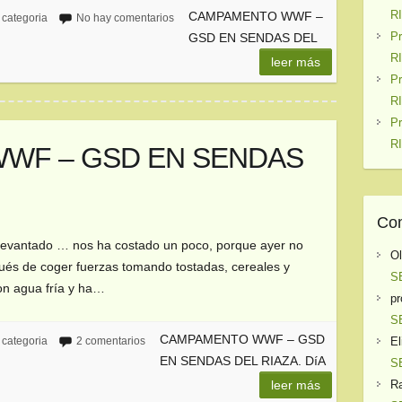
R
CAMPAMENTO WWF –
 categoria
No hay comentarios
P
GSD EN SENDAS DEL
R
leer más
P
R
P
R
WF – GSD EN SENDAS
2
Com
levantado … nos ha costado un poco, porque ayer no
O
és de coger fuerzas tomando tostadas, cereales y
S
on agua fría y ha…
pr
S
CAMPAMENTO WWF – GSD
El
 categoria
2 comentarios
EN SENDAS DEL RIAZA. DíA
S
Ra
leer más