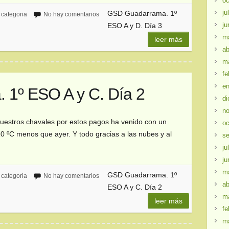
oc
ju
GSD Guadarrama. 1º
 categoria
No hay comentarios
ju
ESO A y D. Día 3
m
leer más
ab
m
fe
en
1º ESO A y C. Día 2
di
no
vuestros chavales por estos pagos ha venido con un
oc
 10 ºC menos que ayer. Y todo gracias a las nubes y al
se
ju
ju
m
GSD Guadarrama. 1º
 categoria
No hay comentarios
ab
ESO A y C. Día 2
m
leer más
fe
m