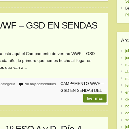
S
B
PR
WF – GSD EN SENDAS
1
Arc
ju
n! Ya está aquí el Campamento de vernao WWF – GSD
ju
da año, lo primero que hemos hecho al llegar es
m
res que van a…
ab
m
CAMPAMENTO WWF –
 categoria
No hay comentarios
fe
GSD EN SENDAS DEL
en
leer más
di
no
oc
se
ju