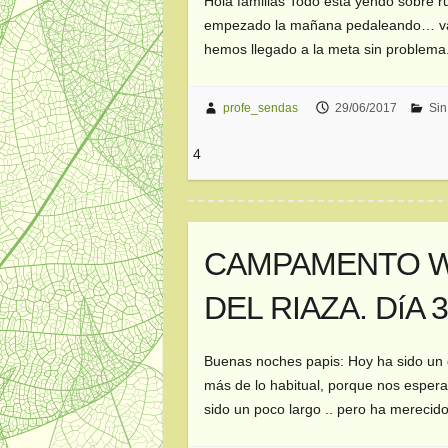
Hola familias Todo está yendo sobre
empezado la mañana pedaleando… vaya
hemos llegado a la meta sin problema
profe_sendas
29/06/2017
Sin
4
CAMPAMENTO W
DEL RIAZA. DíA 
Buenas noches papis: Hoy ha sido un
más de lo habitual, porque nos espera
sido un poco largo .. pero ha merecid