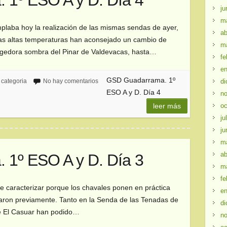
1º ESO A y D. Día 4
ju
m
plaba hoy la realización de las mismas sendas de ayer,
ab
as altas temperaturas han aconsejado un cambio de
m
cogedora sombra del Pinar de Valdevacas, hasta…
fe
en
GSD Guadarrama. 1º
di
 categoria
No hay comentarios
ESO A y D. Día 4
no
oc
leer más
ju
ju
m
ab
1º ESO A y D. Día 3
m
fe
le caracterizar porque los chavales ponen en práctica
en
aron previamente. Tanto en la Senda de las Tenadas de
di
de El Casuar han podido…
no