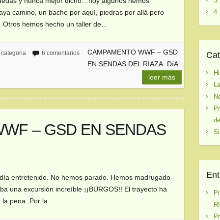
3.
 ruedas y nunca mejor dicho…hoy algunos hemos
4.
 camino, un bache por aquí, piedras por allá pero
. Otros hemos hecho un taller de…
CAMPAMENTO WWF – GSD
 categoria
6 comentarios
Cat
EN SENDAS DEL RIAZA. DíA
Hi
leer más
La
No
Pr
de
WF – GSD EN SENDAS
Si
3
Ent
 día entretenido. No hemos parado. Hemos madrugado
ba una excursión increíble ¡¡BURGOS!! El trayecto ha
P
o la pena. Por la…
RI
P