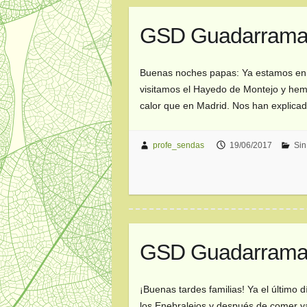
GSD Guadarrama. 
Buenas noches papas: Ya estamos en 
visitamos el Hayedo de Montejo y he
calor que en Madrid. Nos han explic
profe_sendas
19/06/2017
Sin
GSD Guadarrama 1
¡Buenas tardes familias! Ya el últim
los Enebralejos y después de comer ya