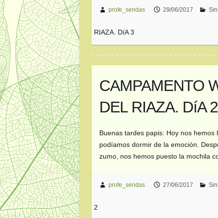
profe_sendas
29/06/2017
Sin
RIAZA. DíA 3
CAMPAMENTO W
DEL RIAZA. DíA 
Buenas tardes papis: Hoy nos hemos 
podíamos dormir de la emoción. Despu
zumo, nos hemos puesto la mochila c
profe_sendas
27/06/2017
Sin
2