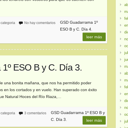
ab
…
m
fe
GSD Guadarrama 1º
 categoria
No hay comentarios
en
ESO B y C. Día 4.
di
leer más
no
oc
ju
ju
º ESO B y C. Día 3.
m
ab
m
de una bonita mañana, que nos ha permitido poder
fe
os en los cortados y en vuelo. Han superado con éxito
en
rque Natural Hoces del Río Riaza,…
di
no
GSD Guadarrama 1º ESO B y
 categoria
3 comentarios
oc
C. Día 3.
leer más
ju