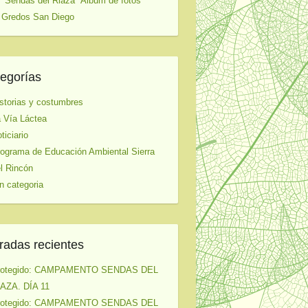
 "Sendas del Riaza" Album de fotos
 Gredos San Diego
egorías
storias y costumbres
 Vía Láctea
ticiario
ograma de Educación Ambiental Sierra
l Rincón
n categoria
radas recientes
rotegido: CAMPAMENTO SENDAS DEL
AZA. DÍA 11
rotegido: CAMPAMENTO SENDAS DEL