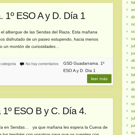
fe
en
1º ESO A y D. Día 1
di
no
oc
el albergue de las Sendas del Riaza. Esta mañana
se
mos disfrutado de un paseo estupendo, hacia menos
ju
ado un montón de curiosidades…
ju
ab
GSD Guadarrama. 1º
 categoria
No hay comentarios
m
ESO A y D. Día 1
fe
leer más
en
di
no
oc
º ESO B y C. Día 4.
se
ju
ju
o día en Sendas… ya que mañana les espera la Cueva de
m
 los tendréis con vosotros para que os cuenten con