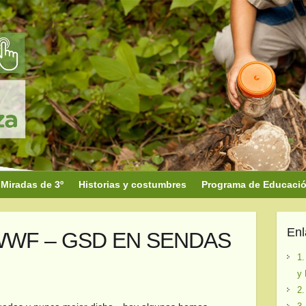
Miradas de 3º
Historias y costumbres
Programa de Educación
En
WF – GSD EN SENDAS
1.
4
y 
2.