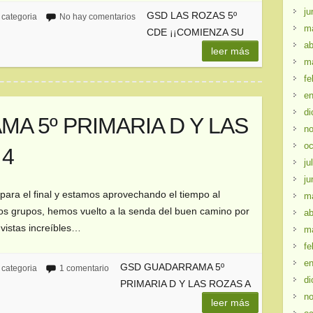
ju
GSD LAS ROZAS 5º
 categoria
No hay comentarios
m
CDE ¡¡COMIENZA SU
ab
leer más
m
fe
en
di
A 5º PRIMARIA D Y LAS
no
oc
 4
ju
ju
ara el final y estamos aprovechando el tiempo al
m
s grupos, hemos vuelto a la senda del buen camino por
ab
 vistas increíbles…
m
fe
en
GSD GUADARRAMA 5º
 categoria
1 comentario
di
PRIMARIA D Y LAS ROZAS A
no
leer más