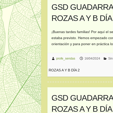
GSD GUADARRAM
ROZAS A Y B DÍA
¡Buenas tardes familias! Por aquí el 
estaba previsto. Hemos empezado con 
orientación y para poner en práctic
profe_sendas
16/04/2024
Sin
ROZAS A Y B DÍA 2
GSD GUADARRAM
ROZAS A Y B DÍA