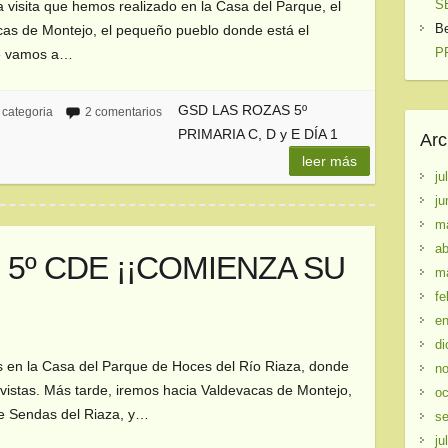
S
la visita que hemos realizado en la Casa del Parque, el
B
cas de Montejo, el pequeño pueblo donde está el
PR
ue vamos a…
GSD LAS ROZAS 5º
 categoria
2 comentarios
PRIMARIA C, D y E DÍA 1
Arc
leer más
ju
ju
m
ab
5º CDE ¡¡COMIENZA SU
m
fe
en
di
 en la Casa del Parque de Hoces del Río Riaza, donde
no
vistas. Más tarde, iremos hacia Valdevacas de Montejo,
oc
ue Sendas del Riaza, y…
se
ju