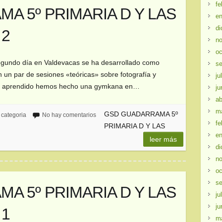
fe
A 5º PRIMARIA D Y LAS
en
di
 2
no
oc
segundo día en Valdevacas se ha desarrollado como
se
un par de sesiones «teóricas» sobre fotografía y
ju
a lo aprendido hemos hecho una gymkana en…
ju
ab
m
GSD GUADARRAMA 5º
 categoria
No hay comentarios
fe
PRIMARIA D Y LAS
en
leer más
di
no
oc
se
A 5º PRIMARIA D Y LAS
ju
ju
 1
m