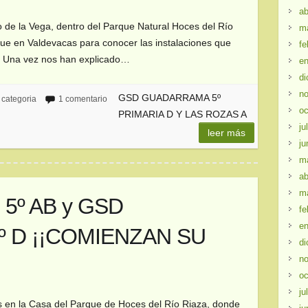
ab
jo de la Vega, dentro del Parque Natural Hoces del Río
m
gue en Valdevacas para conocer las instalaciones que
fe
a. Una vez nos han explicado…
en
di
no
GSD GUADARRAMA 5º
 categoria
1 comentario
oc
PRIMARIA D Y LAS ROZAS A
ju
leer más
ju
m
ab
m
5º AB y GSD
fe
en
 D ¡¡COMIENZAN SU
di
no
oc
ju
 en la Casa del Parque de Hoces del Río Riaza, donde