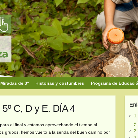
Miradas de 3º
Historias y costumbres
Programa de Educación
En
º C, D y E. DÍA 4
1.
y 
ara el final y estamos aprovechando el tiempo al
2.
s grupos, hemos vuelto a la senda del buen camino por