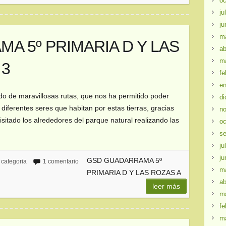
oc
ju
ju
m
A 5º PRIMARIA D Y LAS
ab
m
 3
fe
en
do de maravillosas rutas, que nos ha permitido poder
di
 diferentes seres que habitan por estas tierras, gracias
no
visitado los alrededores del parque natural realizando las
oc
se
ju
ju
GSD GUADARRAMA 5º
 categoria
1 comentario
m
PRIMARIA D Y LAS ROZAS A
ab
leer más
m
fe
m