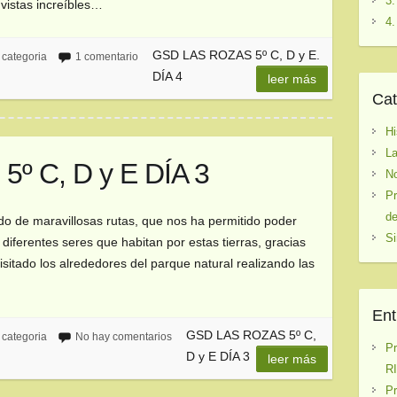
3.
 vistas increíbles…
4.
GSD LAS ROZAS 5º C, D y E.
 categoria
1 comentario
DÍA 4
leer más
Cat
Hi
La
º C, D y E DÍA 3
No
Pr
de
do de maravillosas rutas, que nos ha permitido poder
Si
 diferentes seres que habitan por estas tierras, gracias
visitado los alrededores del parque natural realizando las
Ent
GSD LAS ROZAS 5º C,
 categoria
No hay comentarios
P
D y E DÍA 3
leer más
RI
P