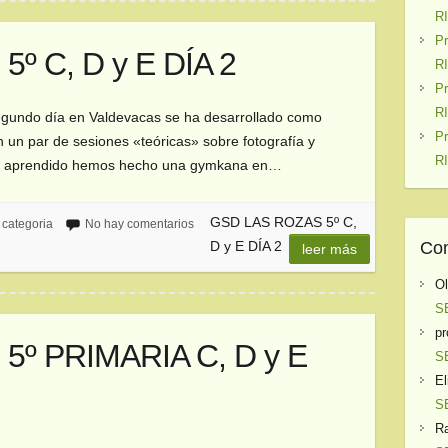
R
P
º C, D y E DÍA 2
R
P
R
segundo día en Valdevacas se ha desarrollado como
P
un par de sesiones «teóricas» sobre fotografía y
R
a lo aprendido hemos hecho una gymkana en…
GSD LAS ROZAS 5º C,
 categoria
No hay comentarios
Com
D y E DÍA 2
leer más
O
S
pr
º PRIMARIA C, D y E
S
El
S
Ra