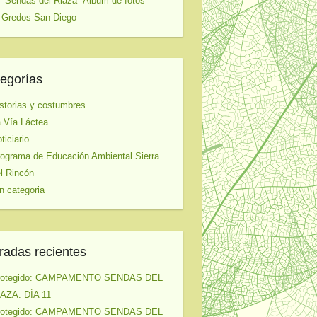
 "Sendas del Riaza" Album de fotos
 Gredos San Diego
egorías
storias y costumbres
 Vía Láctea
ticiario
ograma de Educación Ambiental Sierra
l Rincón
n categoria
radas recientes
rotegido: CAMPAMENTO SENDAS DEL
AZA. DÍA 11
rotegido: CAMPAMENTO SENDAS DEL