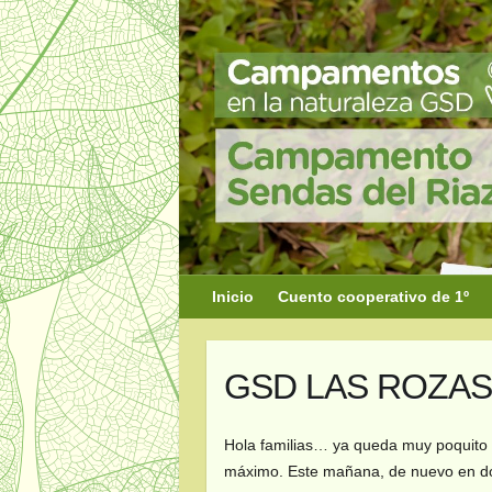
Saltar
al
contenido
Inicio
Cuento cooperativo de 1º
GSD LAS ROZAS 5
Hola familias… ya queda muy poquito p
máximo. Este mañana, de nuevo en do