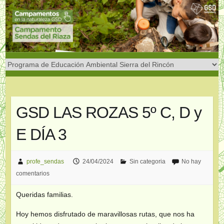
Saltar
al
contenido
GSD LAS ROZAS 5º C, D y
E DÍA 3
profe_sendas
24/04/2024
Sin categoria
No hay
comentarios
Queridas familias.
Hoy hemos disfrutado de maravillosas rutas, que nos ha