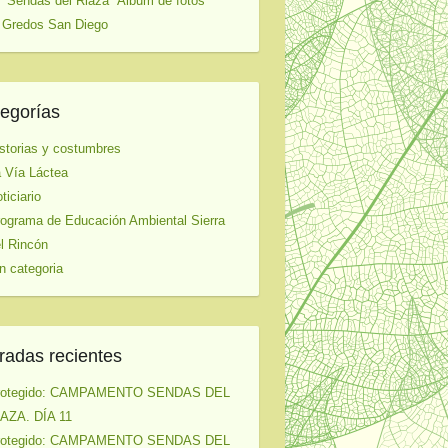
 "Sendas del Riaza" Album de fotos
 Gredos San Diego
egorías
storias y costumbres
 Vía Láctea
ticiario
ograma de Educación Ambiental Sierra
l Rincón
n categoria
radas recientes
rotegido: CAMPAMENTO SENDAS DEL
AZA. DÍA 11
rotegido: CAMPAMENTO SENDAS DEL