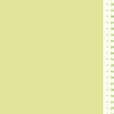
ab
m
fe
en
di
no
oc
ju
ju
m
ab
m
fe
en
di
no
oc
ju