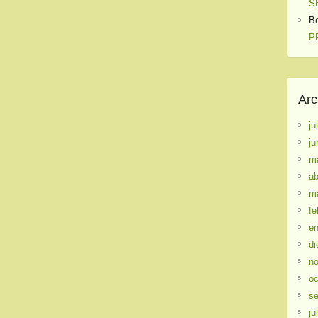
S
B
PR
Arc
ju
ju
m
ab
m
fe
en
di
no
oc
se
ju