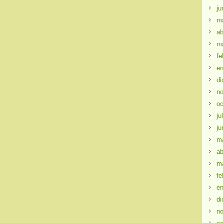
ju
m
ab
m
fe
en
di
no
oc
ju
ju
m
ab
m
fe
en
di
no