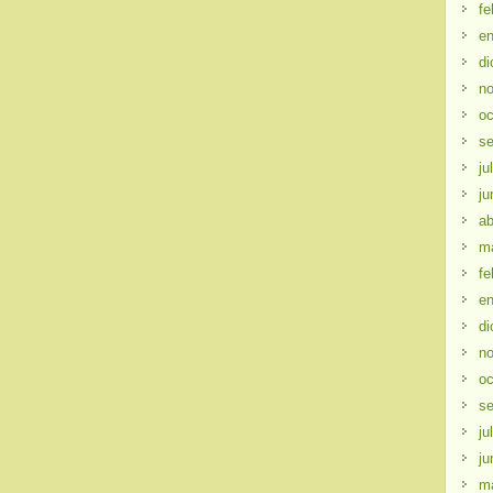
fe
en
di
no
oc
se
ju
ju
ab
m
fe
en
di
no
oc
se
ju
ju
m