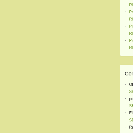
R
P
R
P
R
P
R
Com
O
S
pr
S
El
S
Ra