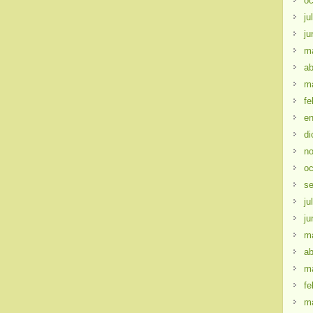
oc
ju
ju
m
ab
m
fe
en
di
no
oc
se
ju
ju
m
ab
m
fe
m