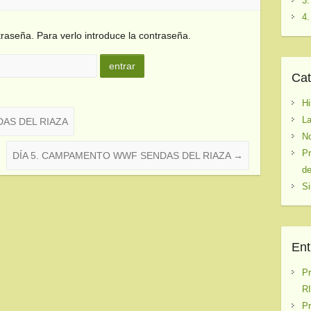
3.
4.
raseña. Para verlo introduce la contraseña.
Cat
Hi
La
AS DEL RIAZA
No
Pr
DÍA 5. CAMPAMENTO WWF SENDAS DEL RIAZA
→
de
Si
Ent
P
RI
P