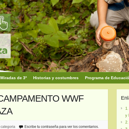
Miradas de 3º
Historias y costumbres
Programa de Educación
 4. CAMPAMENTO WWF
En
AZA
1.
y 
2.
 categoria
Escribe tu contraseña para ver los comentarios.