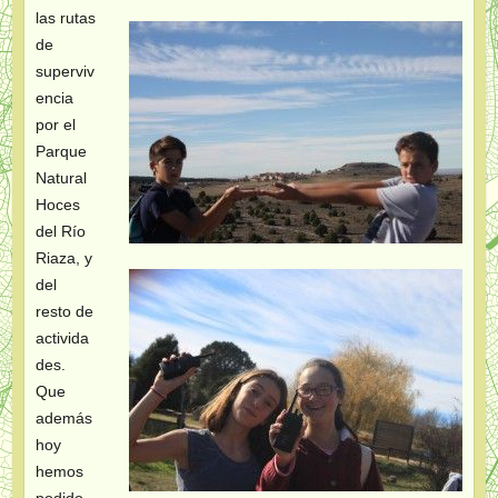
las rutas
de
superviv
encia
por el
Parque
Natural
Hoces
del Río
Riaza, y
del
resto de
activida
des.
Que
además
hoy
hemos
podido