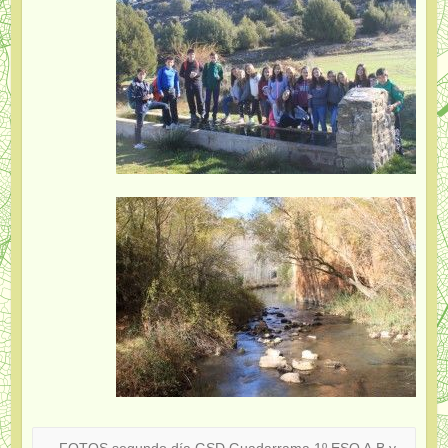
←
FOTOS segundo día GSD Guadarrama 1º ESO A,B y