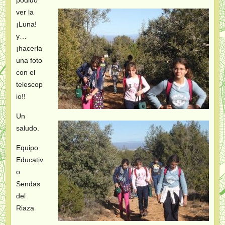
ver la
¡Luna!
y…
¡hacerla
una foto
con el
telescop
io!!
Un
saludo.
Equipo
Educativ
o
Sendas
del
Riaza