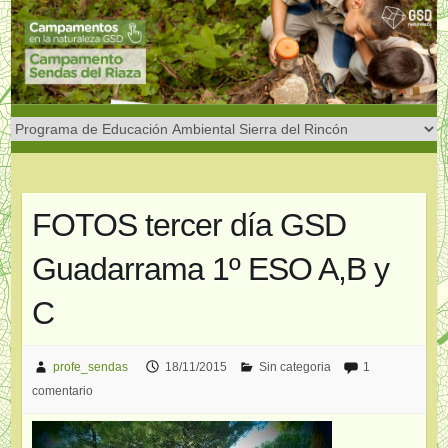
Saltar
al
contenido
FOTOS tercer día GSD
Guadarrama 1º ESO A,B y
C
profe_sendas
18/11/2015
Sin categoria
1
comentario