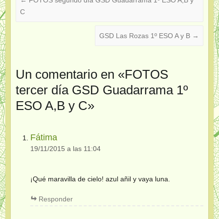
C
GSD Las Rozas 1º ESO A y B
→
Un comentario en «
FOTOS
tercer día GSD Guadarrama 1º
ESO A,B y C
»
Fátima
19/11/2015 a las 11:04
¡Qué maravilla de cielo! azul añil y vaya luna.
Responder