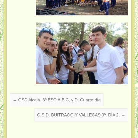
←
GSD Alcalá. 3º ESO A,B,C, y D. Cuarto día
G.S.D. BUITRAGO Y VALLECAS 3º. DÍA 2.
→