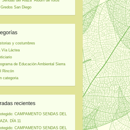
 "Sendas del Riaza" Album de fotos
 Gredos San Diego
egorías
storias y costumbres
 Vía Láctea
ticiario
ograma de Educación Ambiental Sierra
l Rincón
n categoria
radas recientes
rotegido: CAMPAMENTO SENDAS DEL
AZA. DÍA 11
rotegido: CAMPAMENTO SENDAS DEL