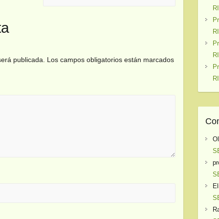
R
P
ta
R
P
R
será publicada.
Los campos obligatorios están marcados
P
R
Com
O
S
pr
S
El
S
Ra