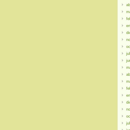
ab
m
fe
en
di
no
oc
ju
ju
m
ab
m
fe
en
di
no
oc
ju