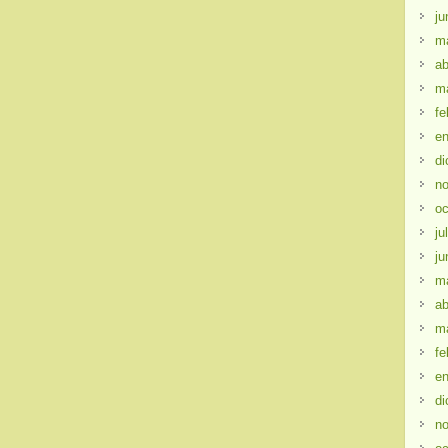
ju
m
ab
m
fe
en
di
no
oc
ju
ju
m
ab
m
fe
en
di
no