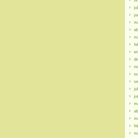
oc
ju
ju
m
ab
m
fe
en
di
no
oc
se
ju
ju
m
ab
m
fe
m