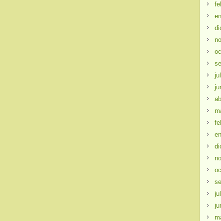
fe
en
di
no
oc
se
ju
ju
ab
m
fe
en
di
no
oc
se
ju
ju
m