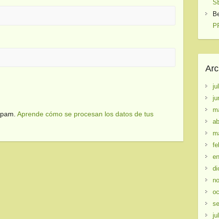
S
B
PR
Arc
ju
ju
m
 spam.
Aprende cómo se procesan los datos de tus
ab
m
fe
en
di
no
oc
se
ju