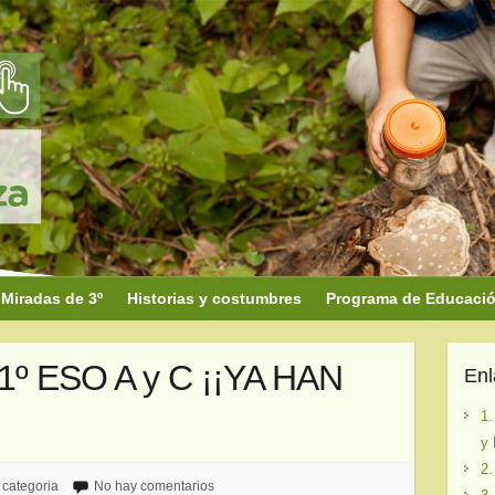
Miradas de 3º
Historias y costumbres
Programa de Educación
º ESO A y C ¡¡YA HAN
En
1.
y 
2.
 categoria
No hay comentarios