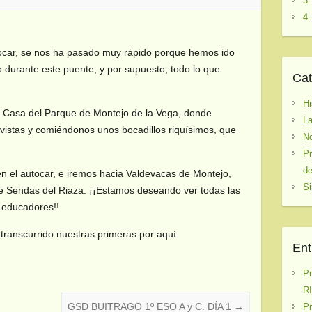
3.
4.
utocar, se nos ha pasado muy rápido porque hemos ido
durante este puente, y por supuesto, todo lo que
Cat
Hi
 Casa del Parque de Montejo de la Vega, donde
La
vistas y comiéndonos unos bocadillos riquísimos, que
No
Pr
de
 el autocar, e iremos hacia Valdevacas de Montejo,
Si
e Sendas del Riaza. ¡¡Estamos deseando ver todas las
e educadores!!
transcurrido nuestras primeras por aquí.
Ent
P
RI
GSD BUITRAGO 1º ESO A y C. DÍA 1
→
P