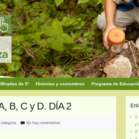
Miradas de 3º
Historias y costumbres
Programa de Educación
, B, C y D. DÍA 2
En
1.
 categoria
No hay comentarios
y 
2.