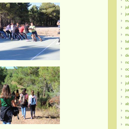
oc
ju
ju
m
ab
m
fe
en
di
no
oc
se
ju
ju
m
ab
m
fe
m