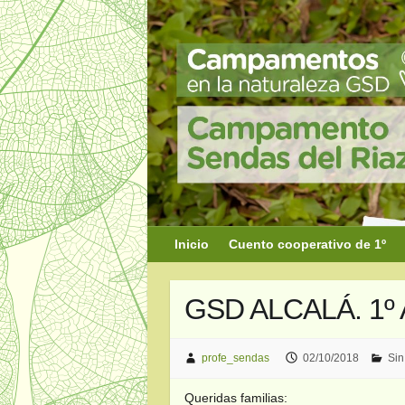
Saltar
al
contenido
Inicio
Cuento cooperativo de 1º
GSD ALCALÁ. 1º A
profe_sendas
02/10/2018
Sin
Queridas familias: