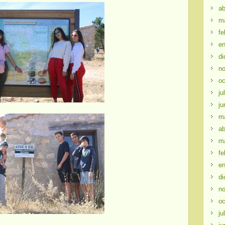
ab
m
fe
en
di
no
oc
ju
ju
m
ab
m
fe
en
di
no
oc
ju