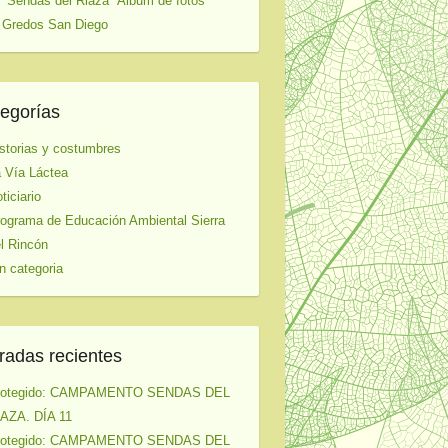
 "Sendas del Riaza" Album de fotos
 Gredos San Diego
egorías
storias y costumbres
 Vía Láctea
ticiario
ograma de Educación Ambiental Sierra
l Rincón
n categoria
radas recientes
rotegido: CAMPAMENTO SENDAS DEL
AZA. DÍA 11
rotegido: CAMPAMENTO SENDAS DEL