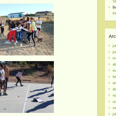
S
B
PR
Arc
ju
ju
m
ab
m
fe
en
di
no
oc
se
ju