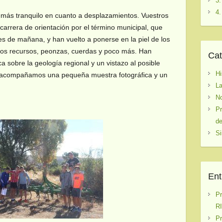
3.
4.
 más tranquilo en cuanto a desplazamientos. Vuestros
carrera de orientación por el término municipal, que
es de mañana, y han vuelto a ponerse en la piel de los
sos recursos, peonzas, cuerdas y poco más. Han
Cat
a sobre la geología regional y un vistazo al posible
Hi
, acompañamos una pequeña muestra fotográfica y un
La
No
Pr
de
Si
Ent
P
RI
P