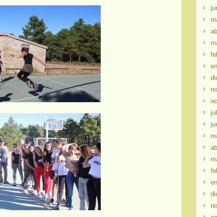
ju
m
ab
m
fe
en
di
no
oc
ju
ju
m
ab
m
fe
en
di
no