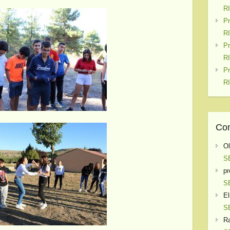
R
P
R
P
R
P
R
Com
O
S
pr
S
El
S
Ra