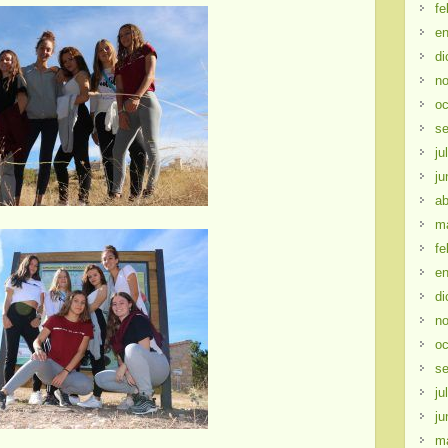
fe
en
di
no
oc
se
ju
ju
ab
m
fe
en
di
no
oc
se
ju
ju
m