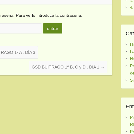
3.
4.
raseña. Para verlo introduce la contraseña.
Cat
Hi
La
RAGO 1º A . DÍA 3
No
Pr
GSD BUITRAGO 1º B, C y D . DÍA 1
→
de
Si
Ent
P
RI
P