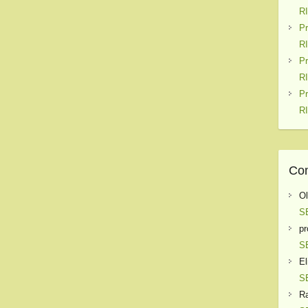
R
P
R
P
R
P
R
Com
O
S
pr
S
El
S
Ra