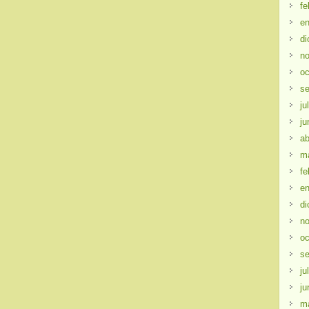
fe
en
di
no
oc
se
ju
ju
ab
m
fe
en
di
no
oc
se
ju
ju
m