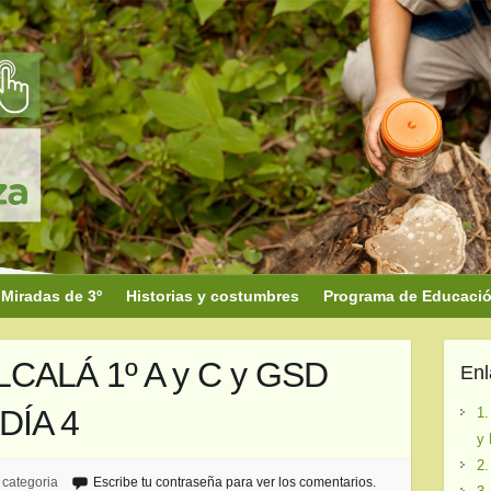
Miradas de 3º
Historias y costumbres
Programa de Educación
LCALÁ 1º A y C y GSD
En
DÍA 4
1.
y 
2.
 categoria
Escribe tu contraseña para ver los comentarios.