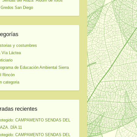
 "Sendas del Riaza" Album de fotos
 Gredos San Diego
egorías
storias y costumbres
 Vía Láctea
ticiario
ograma de Educación Ambiental Sierra
l Rincón
n categoria
radas recientes
rotegido: CAMPAMENTO SENDAS DEL
AZA. DÍA 11
rotegido: CAMPAMENTO SENDAS DEL