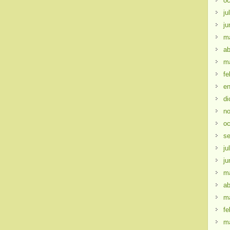
oc
ju
ju
m
ab
m
fe
en
di
no
oc
se
ju
ju
m
ab
m
fe
m