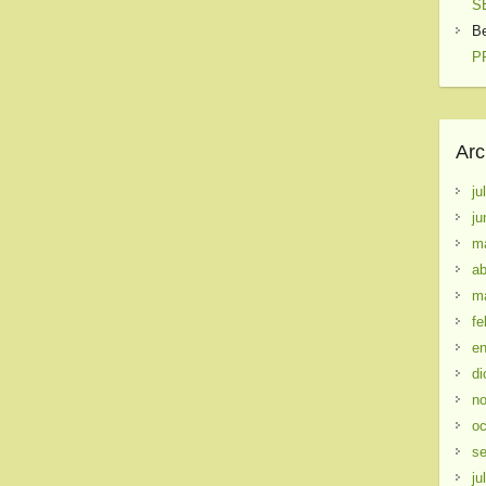
S
B
PR
Arc
ju
ju
m
ab
m
fe
en
di
no
oc
se
ju