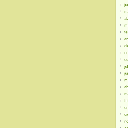
ju
m
ab
m
fe
en
di
no
oc
ju
ju
m
ab
m
fe
en
di
no