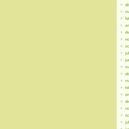
ab
m
fe
en
di
no
oc
ju
ju
m
ab
m
fe
en
di
no
oc
ju