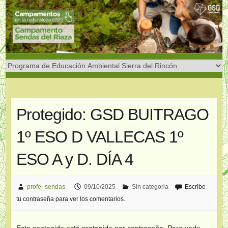
Saltar
al
contenido
Protegido: GSD BUITRAGO
1º ESO D VALLECAS 1º
ESO A y D. DÍA 4
profe_sendas
09/10/2025
Sin categoria
Escribe
tu contraseña para ver los comentarios.
Este contenido está protegido por contraseña. Para verlo