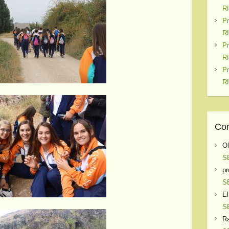
R
P
R
P
R
P
R
Com
O
S
pr
S
El
S
Ra