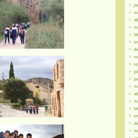
ju
m
ab
m
fe
en
di
no
oc
ju
ju
m
ab
m
fe
en
di
no