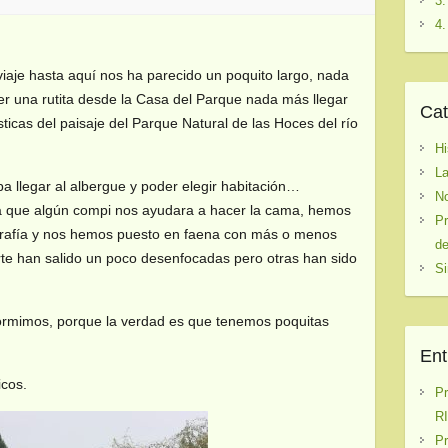
3.
4.
iaje hasta aquí nos ha parecido un poquito largo, nada
cer una rutita desde la Casa del Parque nada más llegar
Cat
ticas del paisaje del Parque Natural de las Hoces del río
Hi
La
 llegar al albergue y poder elegir habitación…
No
a que algún compi nos ayudara a hacer la cama, hemos
Pr
tografía y nos hemos puesto en faena con más o menos
de
rte han salido un poco desenfocadas pero otras han sido
Si
ormimos, porque la verdad es que tenemos poquitas
Ent
icos.
P
RI
P