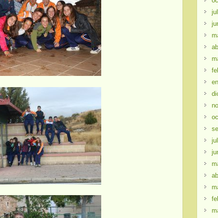
oc
ju
ju
m
ab
m
fe
en
di
no
oc
se
ju
ju
m
ab
m
fe
m