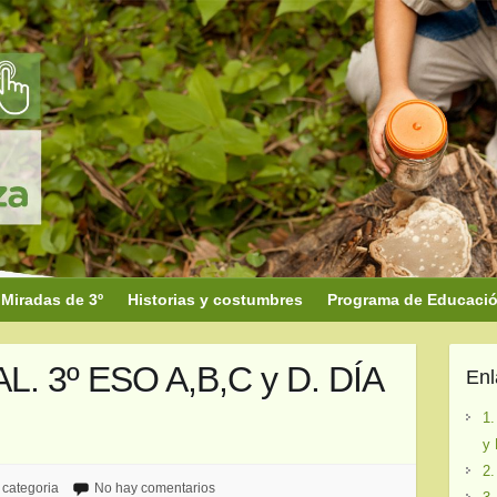
Miradas de 3º
Historias y costumbres
Programa de Educación
. 3º ESO A,B,C y D. DÍA
En
1.
y 
2.
 categoria
No hay comentarios