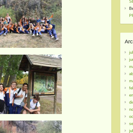
S
B
PR
Arc
ju
ju
m
ab
m
fe
en
di
no
oc
se
ju