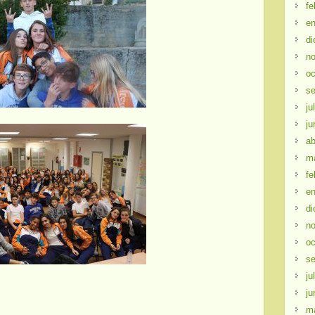
fe
en
di
no
oc
se
ju
ju
ab
m
fe
en
di
no
oc
se
ju
ju
m