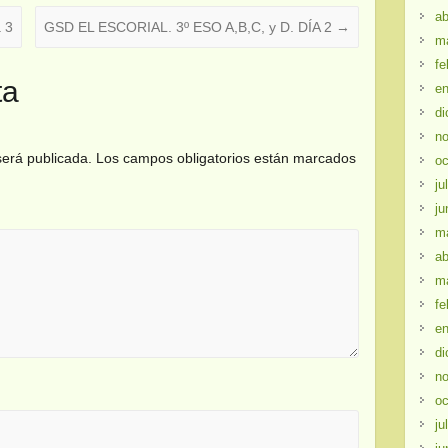
ab
 3
GSD EL ESCORIAL. 3º ESO A,B,C, y D. DÍA 2
→
m
fe
ta
en
di
no
será publicada.
Los campos obligatorios están marcados
oc
ju
ju
m
ab
m
fe
en
di
no
oc
ju