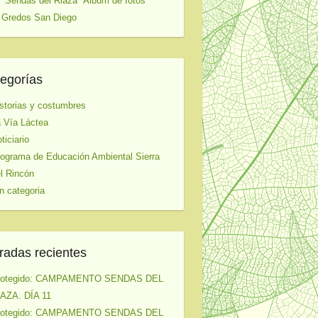
 "Sendas del Riaza" Album de fotos
 Gredos San Diego
egorías
storias y costumbres
 Vía Láctea
ticiario
ograma de Educación Ambiental Sierra
l Rincón
n categoria
radas recientes
rotegido: CAMPAMENTO SENDAS DEL
AZA. DÍA 11
rotegido: CAMPAMENTO SENDAS DEL