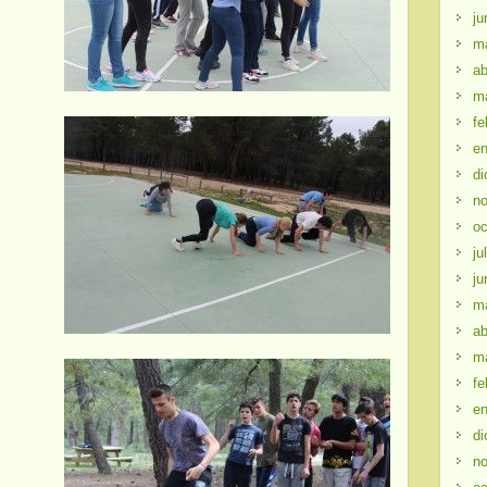
ju
m
ab
m
fe
en
di
no
oc
ju
ju
m
ab
m
fe
en
di
no