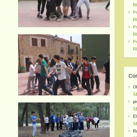
R
P
R
P
R
P
R
Com
O
S
pr
S
El
S
Ra