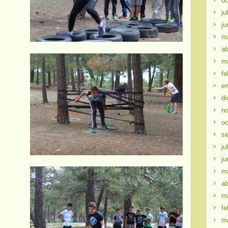
oc
ju
ju
m
ab
m
fe
en
di
no
oc
se
ju
ju
m
ab
m
fe
m