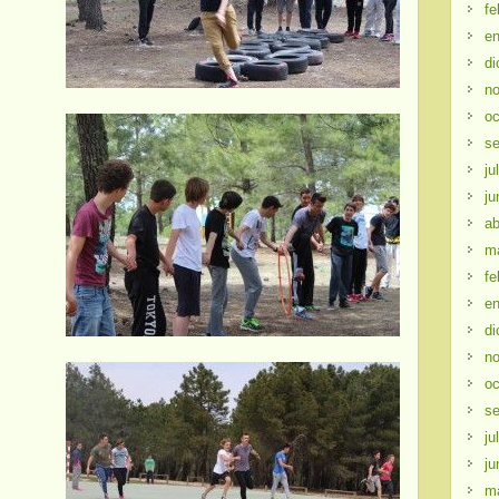
fe
en
di
no
oc
se
ju
ju
ab
m
fe
en
di
no
oc
se
ju
ju
m