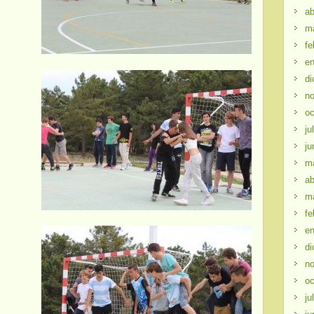
ab
m
fe
en
di
no
oc
ju
ju
m
ab
m
fe
en
di
no
oc
ju