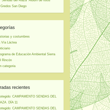
 "Sendas del Riaza" Album de fotos
 Gredos San Diego
egorías
storias y costumbres
 Vía Láctea
ticiario
ograma de Educación Ambiental Sierra
l Rincón
n categoria
radas recientes
rotegido: CAMPAMENTO SENDAS DEL
AZA. DÍA 11
rotegido: CAMPAMENTO SENDAS DEL