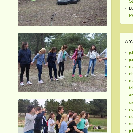
S
B
PR
Arc
ju
ju
m
ab
m
fe
en
di
no
oc
se
ju