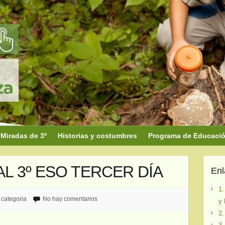
Miradas de 3º
Historias y costumbres
Programa de Educación
L 3º ESO TERCER DÍA
En
1.
 categoria
No hay comentarios
y 
2.