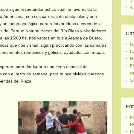
3.
4.
empo sigue respetándonos! Lo cual ha favorecido la
sta Americana, con sus carreras de obstáculos y una
y un juego geológico para reforzar ideas a cerca de la
s del Parque Natural Hoces del Río Riaza y alrededores.
Cat
a las 15:00 hs. nos vamos en bus a Aranda de Duero,
Hi
chicas que nos visitan, sigan practicando con las cámaras
La
 monumentos románicos y góticos, ayudados con mapas
No
Pr
speran, para dar lugar a una cena especial de
de
o con el resto de semana, para nunca olviden nuestros
Si
 Sendas del Riaza.
Ent
P
RI
P