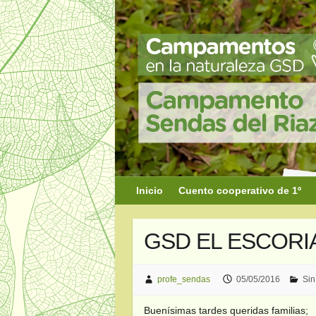
Saltar
al
contenido
Inicio
Cuento cooperativo de 1º
GSD EL ESCORIA
profe_sendas
05/05/2016
Sin
Buenísimas tardes queridas familias;