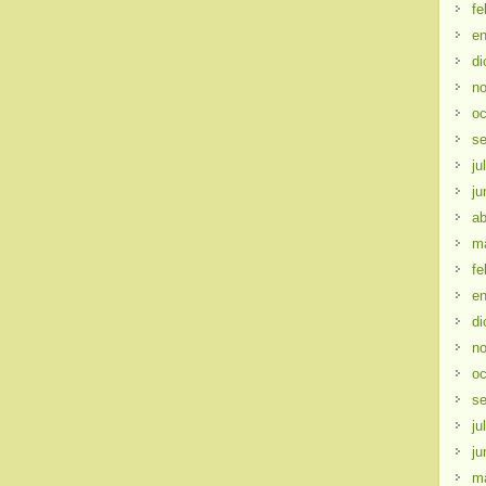
fe
en
di
no
oc
se
ju
ju
ab
m
fe
en
di
no
oc
se
ju
ju
m