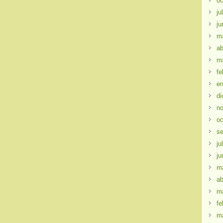
oc
ju
ju
m
ab
m
fe
en
di
no
oc
se
ju
ju
m
ab
m
fe
m