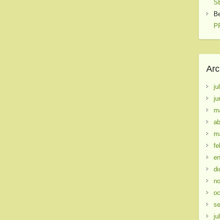
S
B
PR
Arc
ju
ju
m
ab
m
fe
en
di
no
oc
se
ju