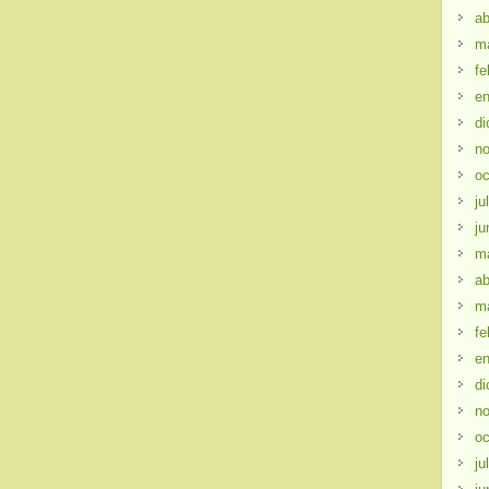
ab
m
fe
en
di
no
oc
ju
ju
m
ab
m
fe
en
di
no
oc
ju