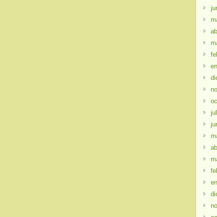
ju
m
ab
m
fe
en
di
no
oc
ju
ju
m
ab
m
fe
en
di
no