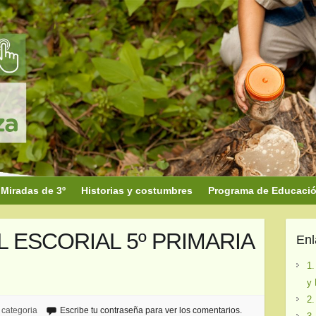
Miradas de 3º
Historias y costumbres
Programa de Educación
EL ESCORIAL 5º PRIMARIA
En
1.
y 
2.
 categoria
Escribe tu contraseña para ver los comentarios.