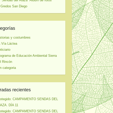
 "Sendas del Riaza" Album de fotos
 Gredos San Diego
egorías
storias y costumbres
 Vía Láctea
ticiario
ograma de Educación Ambiental Sierra
l Rincón
n categoria
radas recientes
rotegido: CAMPAMENTO SENDAS DEL
AZA. DÍA 11
rotegido: CAMPAMENTO SENDAS DEL