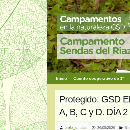
Saltar
al
contenido
Inicio
Cuento cooperativo de 1º
Protegido: GSD 
A, B, C y D. DÍA 2
profe_sendas
26/05/2026
Sin