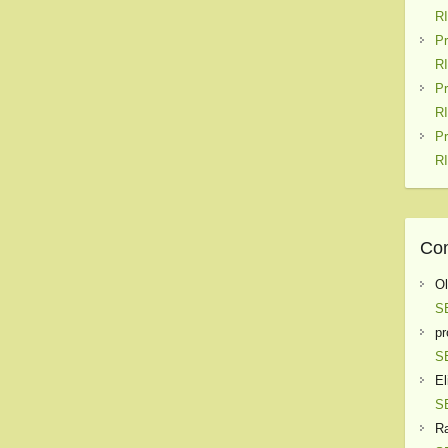
R
P
R
P
R
P
R
Com
O
S
pr
S
El
S
Ra