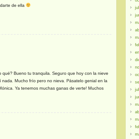
oc
rdarte de ella
ju
ju
m
ab
m
fe
en
di
no
o qué? Bueno tu tranquila. Seguro que hoy con la nieve
oc
í nada. Mucho frío pero no nieva. Pásatelo genial en la
se
n Mónica. Ya tenemos muchas ganas de verte! Muchos
ju
ju
m
ab
m
fe
m