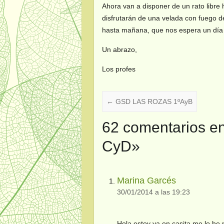
Ahora van a disponer de un rato libre
disfrutarán de una velada con fuego 
hasta mañana, que nos espera un día
Un abrazo,
Los profes
←
GSD LAS ROZAS 1ºAyB
62 comentarios e
CyD
»
Marina Garcés
30/01/2014 a las 19:23
Hola estoy ya en casita me lo he