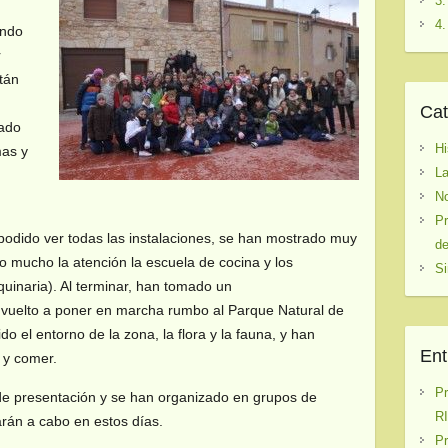
3.
4.
ando
r
tán
Cat
nado
Hi
mas y
La
No
Pr
odido ver todas las instalaciones, se han mostrado muy
de
o mucho la atención la escuela de cocina y los
Si
uinaria). Al terminar, han tomado un
vuelto a poner en marcha rumbo al Parque Natural de
do el entorno de la zona, la flora y la fauna, y han
Ent
e y comer.
P
 de presentación y se han organizado en grupos de
RI
arán a cabo en estos días.
P