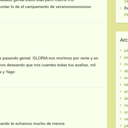
S
reguntar lo de el campamento de veranooooooooooo
B
PR
Arc
ju
ju
áis pasando genial. GLORIA nos morimos por verte y en
m
amos deseando que nos cuentes todas tus azañas, mil
ab
a y Yago
m
fe
en
i
di
no
oc
se
 pasando te echamos mucho de menos
ju