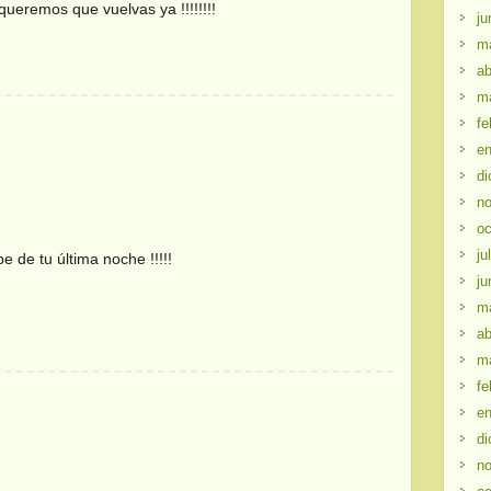
queremos que vuelvas ya !!!!!!!!
ju
m
ab
m
fe
en
di
no
oc
ju
e de tu última noche !!!!!
ju
m
ab
m
fe
en
di
no