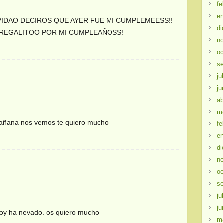
fe
en
LVIDAO DECIROS QUE AYER FUE MI CUMPLEMEESS!!
di
 REGALITOO POR MI CUMPLEAÑOSS!
no
oc
se
ju
ju
ab
m
añana nos vemos te quiero mucho
fe
en
di
no
oc
se
ju
ju
hoy ha nevado. os quiero mucho
m