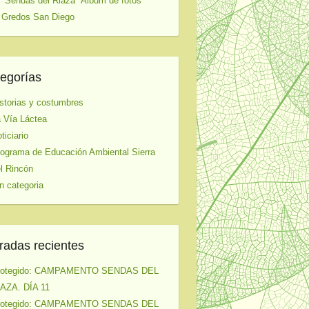
 "Sendas del Riaza" Album de fotos
 Gredos San Diego
egorías
storias y costumbres
 Vía Láctea
ticiario
ograma de Educación Ambiental Sierra
l Rincón
n categoria
radas recientes
rotegido: CAMPAMENTO SENDAS DEL
AZA. DÍA 11
rotegido: CAMPAMENTO SENDAS DEL