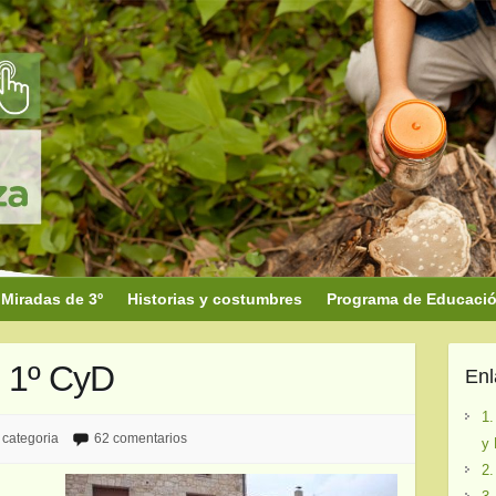
Miradas de 3º
Historias y costumbres
Programa de Educación
1º CyD
En
1.
 categoria
62 comentarios
y 
2.