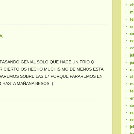
ab
m
fe
en
di
A
no
oc
ju
Y PASANDO GENIAL SOLO QUE HACE UN FRIO Q
ju
R CIERTO OS HECHO MUCHISIMO DE MENOS ESTA
m
EGAREMOS SOBRE LAS 17 PORQUE PARAREMOS EN
ab
 HASTA MAÑANA BESOS.:)
m
fe
en
di
no
oc
ju