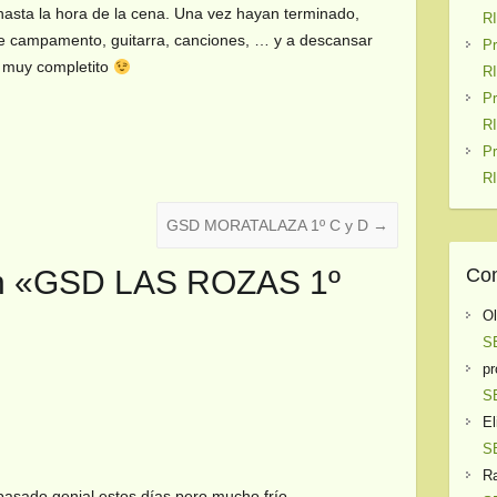
 hasta la hora de la cena. Una vez hayan terminado,
R
de campamento, guitarra, canciones, … y a descansar
P
 muy completito
R
P
R
P
R
GSD MORATALAZA 1º C y D
→
Com
n «
GSD LAS ROZAS 1º
O
S
pr
S
El
S
Ra
 pasado genial estos días pero mucho frío