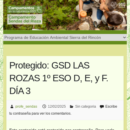
Saltar
al
contenido
Protegido: GSD LAS
ROZAS 1º ESO D, E, y F.
DÍA 3
profe_sendas
12/02/2025
Sin categoria
Escribe
tu contraseña para ver los comentarios.
Este contenido está protegido por contraseña. Para verlo