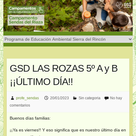
Saltar
al
contenido
GSD LAS ROZAS 5º A y B
¡¡ÚLTIMO DÍA!!
profe_sendas
20/01/2023
Sin categoria
No hay
comentarios
Buenos días familias:
¡¡Ya es viernes!! Y eso significa que es nuestro último día en