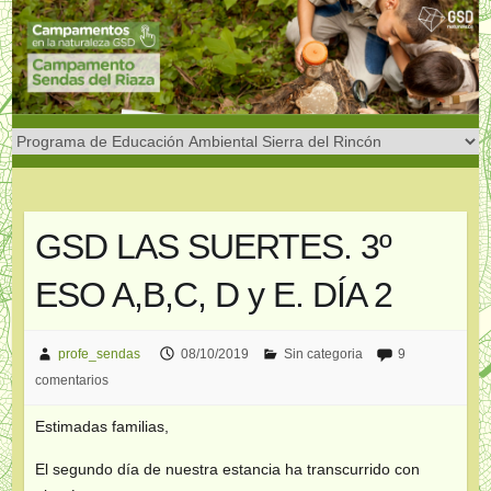
Saltar
al
contenido
GSD LAS SUERTES. 3º
ESO A,B,C, D y E. DÍA 2
profe_sendas
08/10/2019
Sin categoria
9
comentarios
Estimadas familias,
El segundo día de nuestra estancia ha transcurrido con