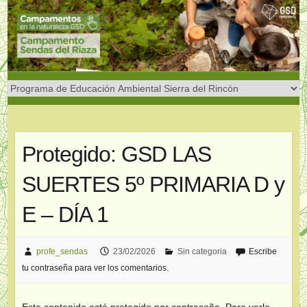
Saltar
al
contenido
Protegido: GSD LAS
SUERTES 5º PRIMARIA D y
E – DÍA 1
profe_sendas
23/02/2026
Sin categoria
Escribe
tu contraseña para ver los comentarios.
Este contenido está protegido por contraseña. Para verlo