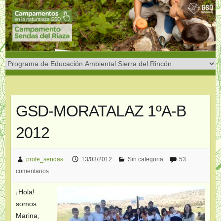
Saltar
al
contenido
GSD-MORATALAZ 1ºA-B
2012
profe_sendas
13/03/2012
Sin categoria
53
comentarios
¡Hola!
somos
Marina,