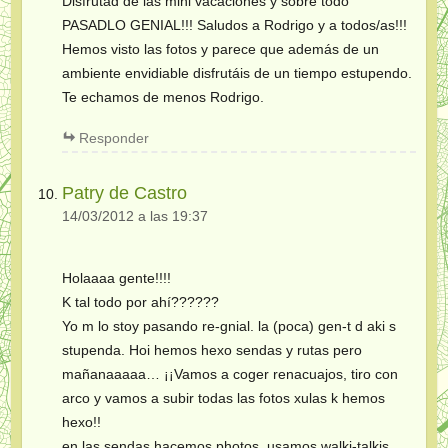
Disfrutad de las mini vacaciones y sobre todo
PASADLO GENIAL!!! Saludos a Rodrigo y a todos/as!!!
Hemos visto las fotos y parece que además de un
ambiente envidiable disfrutáis de un tiempo estupendo.
Te echamos de menos Rodrigo.
Responder
Patry de Castro
14/03/2012 a las 19:37
Holaaaa gente!!!!
K tal todo por ahí??????
Yo m lo stoy pasando re-gnial. la (poca) gen-t d aki s
stupenda. Hoi hemos hexo sendas y rutas pero
mañanaaaaa… ¡¡Vamos a coger renacuajos, tiro con
arco y vamos a subir todas las fotos xulas k hemos
hexo!!
en las sendas hacemos photos, usamos walki-talkis,