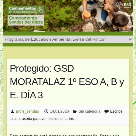
Saltar
al
contenido
Protegido: GSD
MORATALAZ 1º ESO A, B y
E. DÍA 3
profe_sendas
14/01/2026
Sin categoria
Escribe
tu contraseña para ver los comentarios.
Este contenido está protegido por contraseña. Para verlo