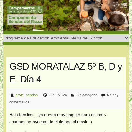
Saltar
al
contenido
GSD MORATALAZ 5º B, D y
E. Día 4
profe_sendas
23/05/2024
Sin categoria
No hay
comentarios
Hola familias… ya queda muy poquito para el final y
estamos aprovechando el tiempo al máximo.