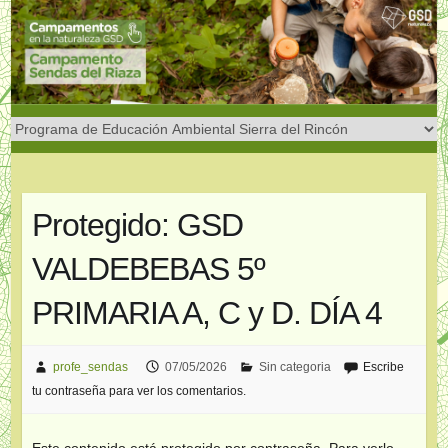
Saltar
al
contenido
Protegido: GSD
VALDEBEBAS 5º
PRIMARIA A, C y D. DÍA 4
profe_sendas
07/05/2026
Sin categoria
Escribe
tu contraseña para ver los comentarios.
Este contenido está protegido por contraseña. Para verlo