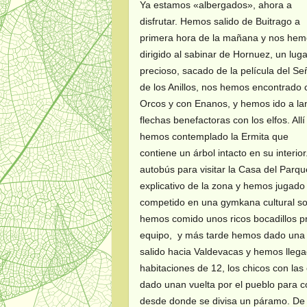
Ya estamos «albergados», ahora a
disfrutar. Hemos salido de Buitrago a
primera hora de la mañana y nos he
dirigido al sabinar de Hornuez, un lug
precioso, sacado de la película del Se
de los Anillos, nos hemos encontrado 
Orcos y con Enanos, y hemos ido a la
flechas benefactoras con los elfos. Allí
hemos contemplado la Ermita que
contiene un árbol intacto en su inter
autobús para visitar la Casa del Parqu
explicativo de la zona y hemos jugado
competido en una gymkana cultural so
hemos comido unos ricos bocadillos pr
equipo, y más tarde hemos dado una v
salido hacia Valdevacas y hemos lleg
habitaciones de 12, los chicos con las
dado unan vuelta por el pueblo para c
desde donde se divisa un páramo. De 