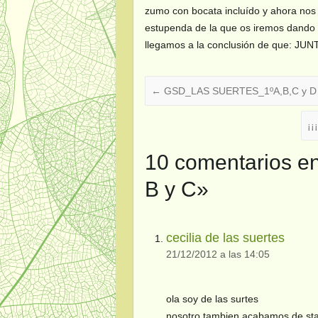
zumo con bocata incluído y ahora nos
estupenda de la que os iremos dando b
llegamos a la conclusión de que: J
←
GSD_LAS SUERTES_1ºA,B,C y D
¡
10 comentarios e
B y C
»
cecilia de las suertes
21/12/2012 a las 14:05
ola soy de las surtes
nosotro tambien acabamos de star