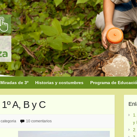
Miradas de 3º
Historias y costumbres
Programa de Educación
º A, B y C
En
1.
 categoria
10 comentarios
y 
2.