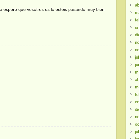
ab
e espero que vosotros os lo esteis pasando muy bien
m
fe
en
di
no
oc
ju
ju
m
ab
m
fe
en
di
no
oc
ju