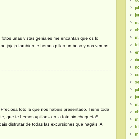
oc
ju
ju
m
ab
m
s fotos unas vistas geniales me encantan que os lo
fe
oo jajaja tambien te hemos pillao un beso y nos vemos
en
di
no
oc
se
ju
ju
m
 Preciosa foto la que nos habéis presentado. Tiene toda
ab
ate, que te hemos «pillao» en la foto sin chaqueta!!!
m
is disfrutar de todas las excursiones que hagáis. A
fe
m