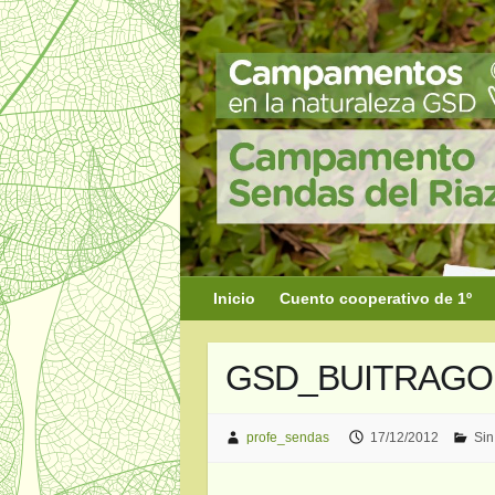
Saltar
al
contenido
Inicio
Cuento cooperativo de 1º
GSD_BUITRAGO 1
profe_sendas
17/12/2012
Sin