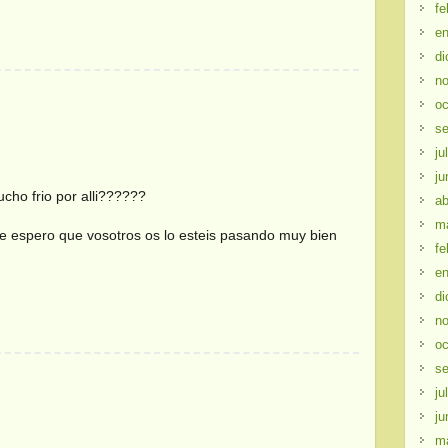
fe
en
di
no
oc
se
ju
ju
ucho frio por alli??????
ab
m
e espero que vosotros os lo esteis pasando muy bien
fe
en
di
no
oc
se
ju
ju
m