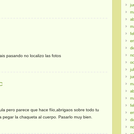
ju
m
ab
m
fe
en
di
no
tais pasando no localizo las fotos
oc
ju
ju
ºC
m
ab
m
fe
la pero parece que hace fíio,abrigaos sobre todo tu
en
 pegar la chaqueta al cuerpo. Pasarlo muy bien.
di
no