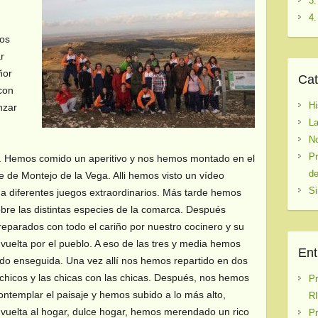
3.
4.
mos
ar
ñor
Cat
con
Hi
nzar
La
No
Pr
ior. Hemos comido un aperitivo y nos hemos montado en el
de
e de Montejo de la Vega. Alli hemos visto un vídeo
Si
 a diferentes juegos extraordinarios. Más tarde hemos
bre las distintas especies de la comarca. Después
eparados con todo el cariño por nuestro cocinero y su
uelta por el pueblo. A eso de las tres y media hemos
Ent
ado enseguida. Una vez allí nos hemos repartido en dos
 chicos y las chicas con las chicas. Después, nos hemos
P
ontemplar el paisaje y hemos subido a lo más alto,
RI
vuelta al hogar, dulce hogar, hemos merendado un rico
P