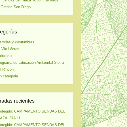
 "Sendas del Riaza" Album de fotos
 Gredos San Diego
egorías
storias y costumbres
 Vía Láctea
ticiario
ograma de Educación Ambiental Sierra
l Rincón
n categoria
radas recientes
rotegido: CAMPAMENTO SENDAS DEL
AZA. DÍA 11
rotegido: CAMPAMENTO SENDAS DEL