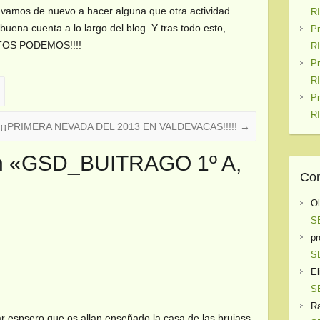
 vamos de nuevo a hacer alguna que otra actividad
R
uena cuenta a lo largo del blog. Y tras todo esto,
P
UNTOS PODEMOS!!!!
R
P
R
P
R
¡¡¡¡PRIMERA NEVADA DEL 2013 EN VALDEVACAS!!!!!
→
n «
GSD_BUITRAGO 1º A,
Com
O
S
pr
S
El
S
Ra
 espsero que os allan enseñado la casa de las brujass