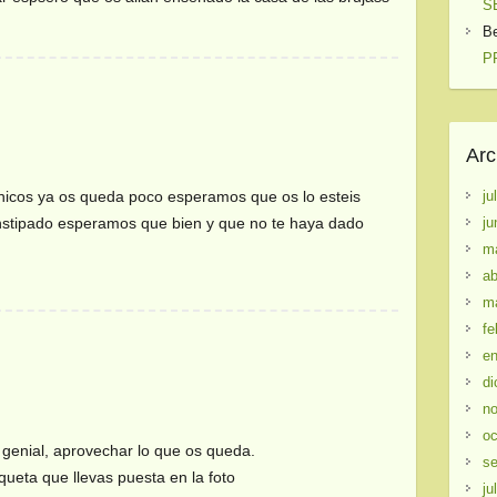
S
B
PR
Arc
ju
cos ya os queda poco esperamos que os lo esteis
ju
onstipado esperamos que bien y que no te haya dado
m
ab
m
fe
en
di
no
oc
 genial, aprovechar lo que os queda.
se
queta que llevas puesta en la foto
ju