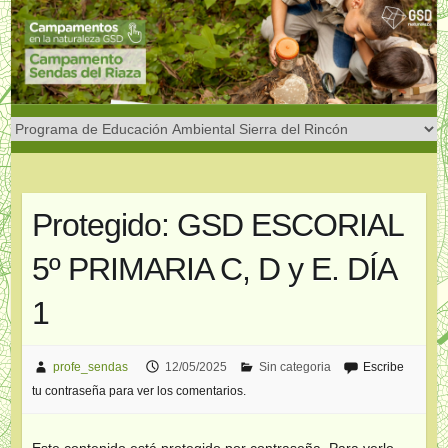
Saltar
al
contenido
Protegido: GSD ESCORIAL
5º PRIMARIA C, D y E. DÍA
1
profe_sendas
12/05/2025
Sin categoria
Escribe
tu contraseña para ver los comentarios.
Este contenido está protegido por contraseña. Para verlo