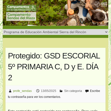
Saltar
al
contenido
Protegido: GSD ESCORIAL
5º PRIMARIA C, D y E. DÍA
2
profe_sendas
13/05/2025
Sin categoria
Escribe
tu contraseña para ver los comentarios.
Este contenido está protegido por contraseña. Para verlo