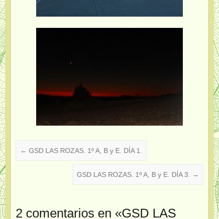
←
GSD LAS ROZAS. 1º A, B y E. DÍA 1.
GSD LAS ROZAS. 1º A, B y E. DÍA 3.
→
2 comentarios en «
GSD LAS