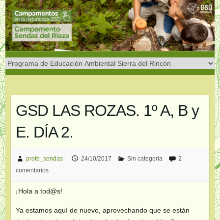
Saltar
al
contenido
GSD LAS ROZAS. 1º A, B y
E. DÍA 2.
profe_sendas
24/10/2017
Sin categoria
2
comentarios
¡Hola a tod@s!
Ya estamos aquí de nuevo, aprovechando que se están